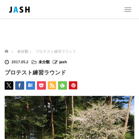
T
o
g
g
l
e
n
ホーム
未分類
プロテスト練習ラウンド
a
v
2017.05.2
未分類
jash
i
プロテスト練習ラウンド
g
a
t
i
o
n