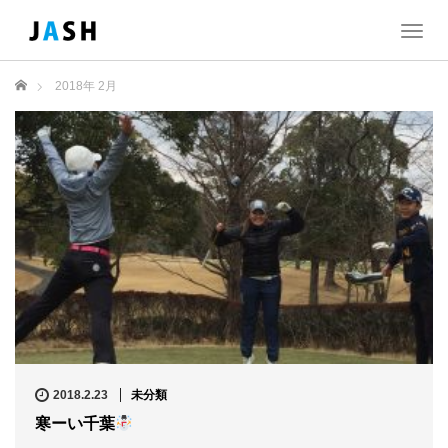
T
o
g
ホーム
2018年 2月
g
l
e
n
a
v
i
g
a
t
i
o
n
2018.2.23
未分類
寒ーい千葉