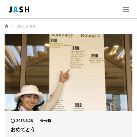
T
o
g
ホーム
2018年 8月
g
l
e
n
a
v
i
g
a
t
i
o
n
2018.8.28
未分類
おめでとう