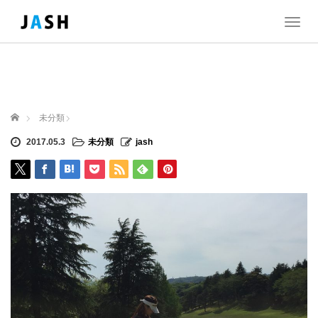
T
o
g
g
l
e
n
ホーム
未分類
a
v
2017.05.3
未分類
jash
i
g
a
t
i
o
n