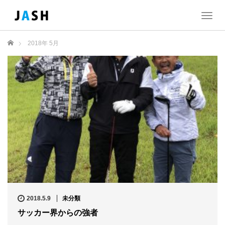
T
o
g
ホーム
2018年 5月
g
l
e
n
a
v
i
g
a
t
i
o
n
2018.5.9
未分類
サッカー界からの強者