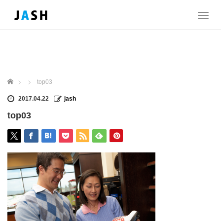
T
o
g
g
l
e
n
ホーム
top03
a
v
2017.04.22
jash
i
top03
g
a
t
i
o
n