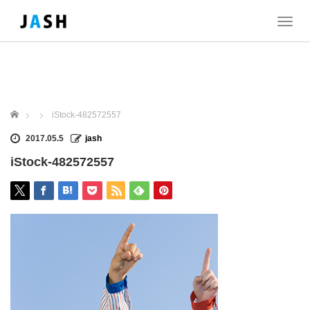
T
o
g
g
l
e
n
ホーム
iStock-482572557
a
v
2017.05.5
jash
i
iStock-482572557
g
a
t
i
o
n