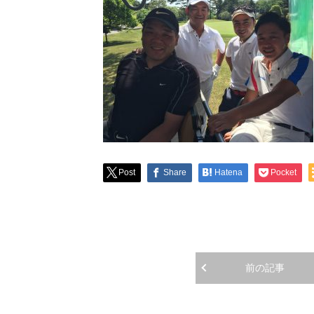
Post
Share
Hatena
Pocket
前の記事