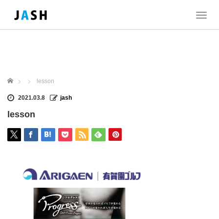
T
o
g
g
l
e
n
ホーム
lesson
a
v
2021.03.8
jash
i
lesson
g
a
t
i
o
n