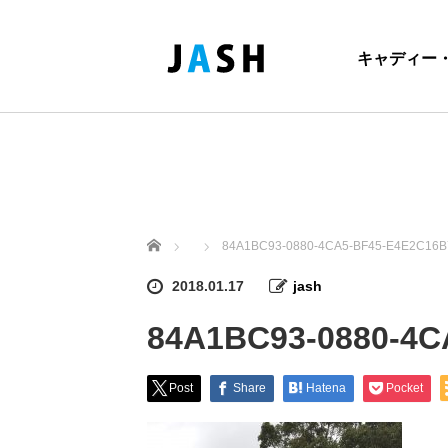
キャディー
ホーム
84A1BC93-0880-4CA5-BF45-E4E2C16B
2018.01.17
jash
84A1BC93-0880-4C
Post
Share
Hatena
Pocket