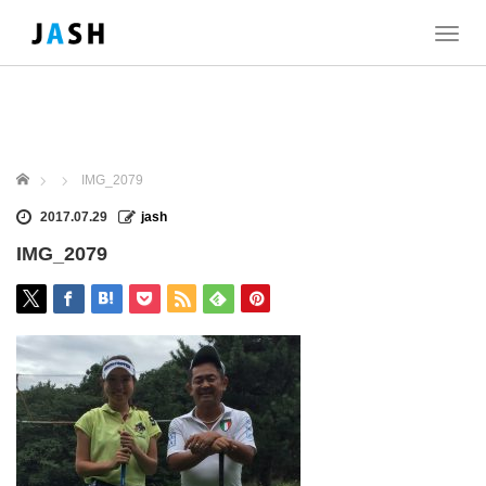
T
o
g
g
l
e
n
ホーム
IMG_2079
a
v
2017.07.29
jash
i
IMG_2079
g
a
t
i
o
n