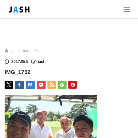
T
o
g
g
l
e
n
ホーム
IMG_1752
a
v
2017.05.5
jash
i
IMG_1752
g
a
t
i
o
n