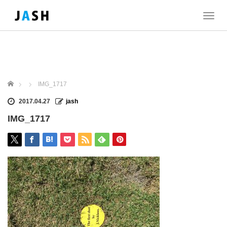
T
o
g
g
l
e
n
ホーム
IMG_1717
a
v
2017.04.27
jash
i
IMG_1717
g
a
t
i
o
n