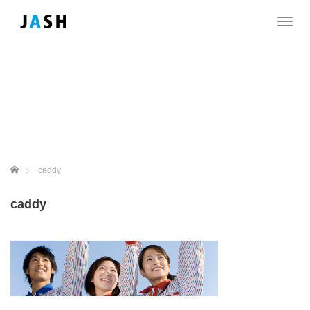
T
o
g
g
l
e
n
a
v
i
g
ホーム
caddy
a
t
caddy
i
o
n